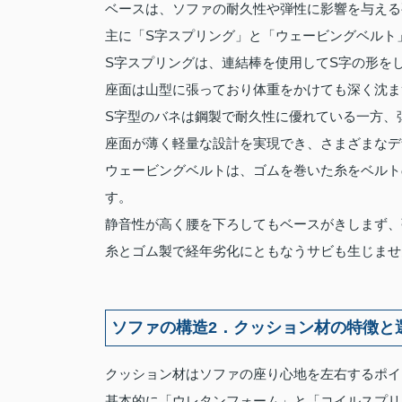
ベースは、ソファの耐久性や弾性に影響を与える
主に「S字スプリング」と「ウェービングベルト
S字スプリングは、連結棒を使用してS字の形を
座面は山型に張っており体重をかけても深く沈ま
S字型のバネは鋼製で耐久性に優れている一方、
座面が薄く軽量な設計を実現でき、さまざまなデ
ウェービングベルトは、ゴムを巻いた糸をベルト
す。
静音性が高く腰を下ろしてもベースがきしまず、
糸とゴム製で経年劣化にともなうサビも生じませ
ソファの構造2．クッション材の特徴と
クッション材はソファの座り心地を左右するポイ
基本的に「ウレタンフォーム」と「コイルスプリ