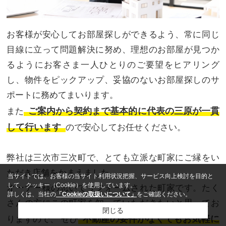
お客様が安心してお部屋探しができるよう、常に同じ
目線に立って問題解決に努め、理想のお部屋が見つか
るようにお客さま一人ひとりのご要望をヒアリング
し、物件をピックアップ、妥協のないお部屋探しのサ
ポートに務めてまいります。
ご案内から契約まで基本的に代表の三原が一貫
また
して行います
ので安心してお任せください。
弊社は三次市三次町で、とても立派な町家にご縁をい
ただき店舗をかまえました。
当サイトでは、お客様の当サイト利用状況把握、サービス向上検討を目的と
して、クッキー（Cookie）を使用しています。
オーナー様の思いでリフォームされた町家です。たく
詳しくは、当社の
「Cookieの取扱いについて」
をご確認ください。
さんの方にこの町家を知っていただきたいと思ってお
閉じる
不動産の要件がなくてもお気軽に
りますので、 ぜひ