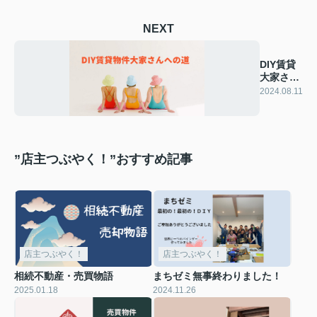
NEXT
DIY賃貸
大家さん
への道
2024.08.11
”店主つぶやく！”おすすめ記事
店主つぶやく！
店主つぶやく！
相続不動産・売買物語
まちゼミ無事終わりました！
2025.01.18
2024.11.26