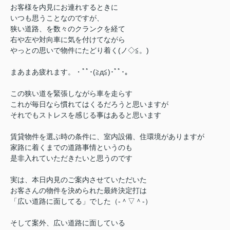
お客様を内見にお連れするときに
いつも思うことなのですが、
狭い道路、を数々のクランクを経て
右や左や対向車に気を付けてながら
やっとの思いで物件にたどり着く(ノ◇≦。)
まあまあ疲れます。・ﾟﾟ･(≧д≦)･ﾟﾟ･｡
この狭い道を緊張しながら車を走らす
これが毎日なら慣れてはくるだろうと思いますが
それでもストレスを感じる事はあると思います
賃貸物件を選ぶ時の条件に、室内設備、住環境がありますが
家路に着くまでの道路事情というのも
是非入れていただきたいと思うのです
実は、本日内見のご案内させていただいた
お客さんの物件を決められた最終決定打は
「広い道路に面してる」でした（‐＾▽＾‐）
そして案外、広い道路に面している