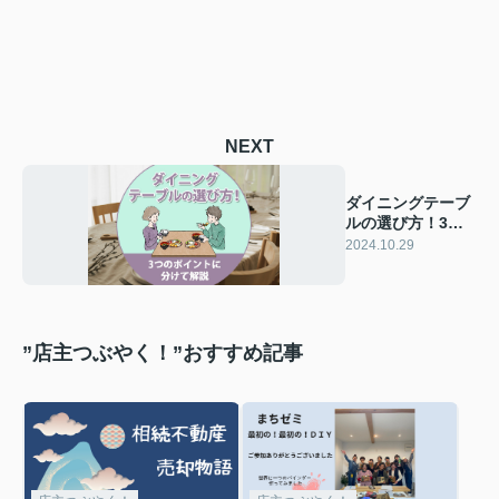
NEXT
ダイニングテーブ
ルの選び方！3つ
のポイントに分け
2024.10.29
て解説
”店主つぶやく！”おすすめ記事