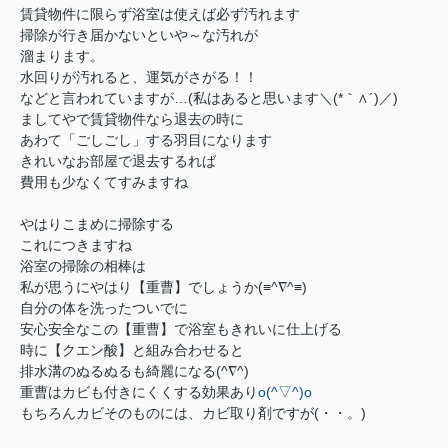
賃貸物件に限らず浴室は使えば必ず汚れます
掃除が行き届かないといや～な汚れが
溜まります。
水回りが汚れると、運気がさがる！！
などと言われていますが…(私はあると思います＼(*｀∧´)／)
ましてやで賃貸物件なら退去の時に
あわて「ごしごし」する羽目になります
きれいなお部屋で退去するれば
費用も少なくてすみますね
やはりこまめに掃除する
これにつきますね
浴室の掃除の相棒は
私が思うにやはり【重曹】でしょうか(≡^∇^≡)
自分の体を洗ったついでに
安心安全なこの【重曹】で浴室もきれいに仕上げる
時に【クエン酸】と組み合わせると
排水溝のぬるぬるも綺麗になる(^∇^)
重曹はカビも付きにくくする効果あり
o(^▽^)o
もちろんカビそのものには、カビ取り剤ですが(・・。)ゞ