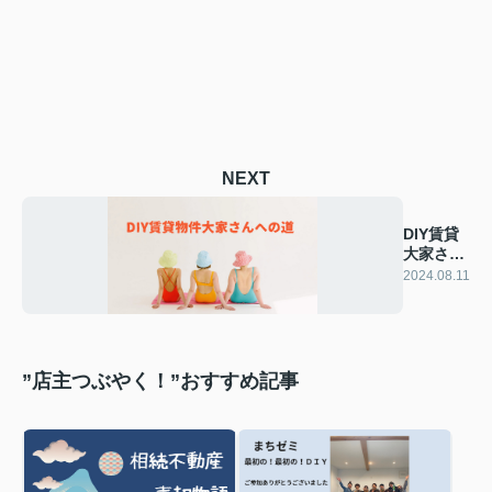
NEXT
DIY賃貸
大家さん
への道
2024.08.11
”店主つぶやく！”おすすめ記事