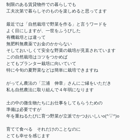
制限のある賃貸物件での暮らしでも
工夫次第で暮らしそのものを楽しめると思ってます
最近では「自然栽培で野菜を作る」と言うワードを
よく目にしますが、一世をふうびした
有機栽培とは違って
無肥料無農薬でお金のかからない
そしておいしくて安全な野菜の栽培が見直されています
この自然栽培はコツをつかめば
とてもプランター栽培に向いていて
特に今旬の夏野菜などは簡単に栽培できますね
がってん農法の「三浦 伸章」さんにご縁をいただき
私も自然農法に取り組んで４年弱になります
土の中の微生物たちにお仕事をしてもらうための
準備は必要ですが
年を重ねるたびに育つ野菜が立派でかつおいしいo(^▽^)o
育てて食べる それだけのことなのに
とても幸せを感じます