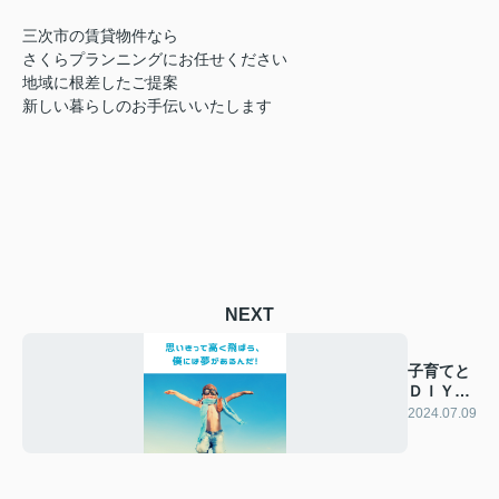
三次市の賃貸物件なら
さくらプランニングにお任せください
地域に根差したご提案
新しい暮らしのお手伝いいたします
NEXT
子育てと
ＤＩＹ賃
貸
2024.07.09