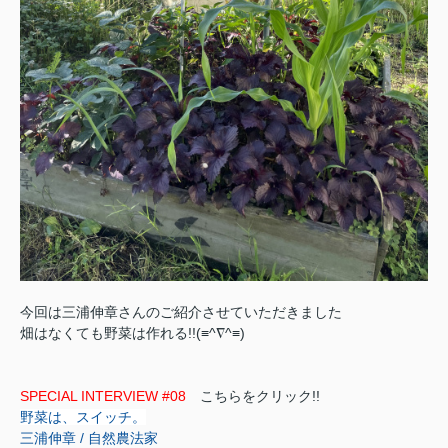
今回は三浦伸章さんのご紹介させていただきました
畑はなくても野菜は作れる!!(≡^∇^≡)
SPECIAL INTERVIEW #08
こちらをクリック!!
野菜は、スイッチ。
三浦伸章 / 自然農法家