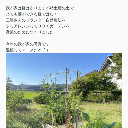
我が家は庭はありますが粘土層の土で
とても畑ができる庭ではなく
三浦さんのプランター自然農法を
少しアレンジしてＢＯＸガーデンを
野菜のためにつくりました
今年の我が家の写真です
混植してマース(*´σｰ｀)