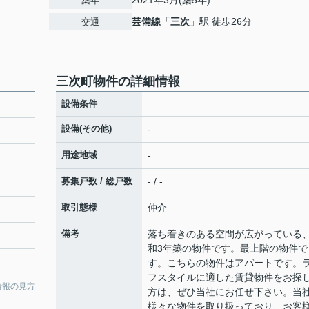
2021年3月(築5年)
築年
芸備線
「
三次
」駅 徒歩26分
交通
三次町物件の詳細情報
設備条件
設備(その他)
-
用途地域
-
募集戸数 / 総戸数
- / -
取引態様
仲介
備考
落ち着きのある空間が広がっている
和3年築の物件です。最上階の物件で
す。こちらの物件はアパートです。
フスタイルに適した賃貸物件をお探
情報の見方
方は、ぜひ当社にお任せ下さい。当
様々な物件を取り扱っており、お客