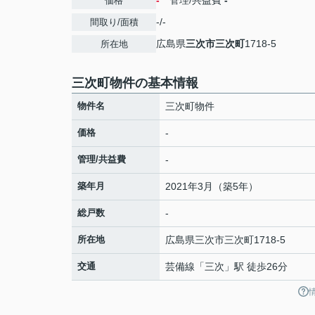
-
管理/共益費
-
価格
-/-
間取り/面積
広島県
三次市
三次町
1718-5
所在地
三次町物件の基本情報
物件名
三次町物件
価格
-
管理/共益費
-
築年月
2021年3月（築5年）
総戸数
-
所在地
広島県
三次市
三次町
1718-5
交通
芸備線
「
三次
」駅 徒歩26分