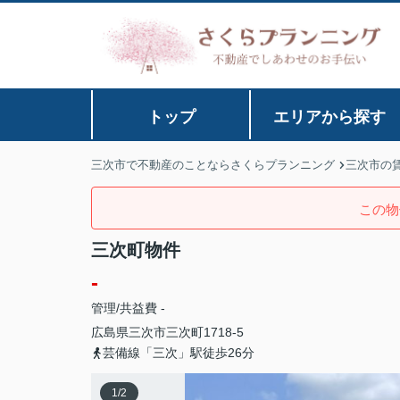
トップ
エリアから探す
三次市で不動産のことならさくらプランニング
三次市の
この物
三次町物件
-
管理/共益費 -
広島県
三次市
三次町
1718-5
芸備線「三次」駅徒歩26分
1
/
2